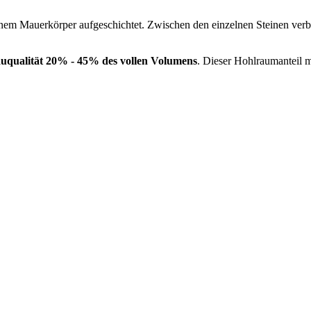
nem Mauerkörper aufgeschichtet. Zwischen den einzelnen Steinen verb
auqualität 20% - 45% des vollen Volumens
. Dieser Hohlraumanteil 
uerwerk, Ausbildung, Ausführung, Planung und Forschung
s, Kalkmörtel, traditionelle Trockensteinmauern und Ökologie der T
Gerhard Stoll, Trockensteinmaurer und Architekt
Hüeblistrasse 28, CH-8636 Wald, Schweiz
5 246 34 55 / +41(0)78 761 38 18 / info(at)stonewalls.ch
onelles Natursteinmauerwerk und traditionelle Bautechnik.