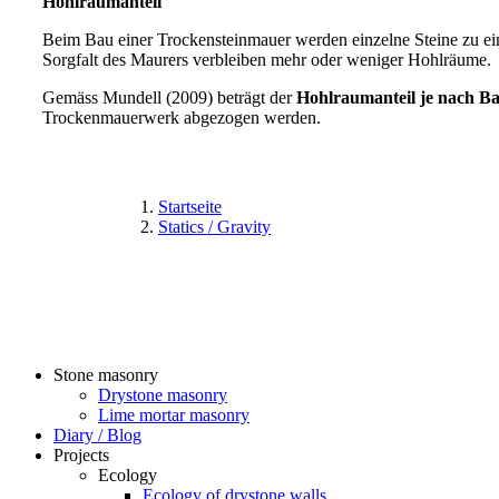
Hohlraumanteil
Beim Bau einer Trockensteinmauer werden einzelne Steine zu ei
Sorgfalt des Maurers verbleiben mehr oder weniger Hohlräume.
Gemäss Mundell (2009) beträgt der
Hohlraumanteil je nach B
Trockenmauerwerk abgezogen werden.
Startseite
Natursteinma
Statics / Gravity
Handwerk des Natursteinmauerwerk
+41(0)5
Traditi
Stone masonry
Drystone masonry
Lime mortar masonry
Diary / Blog
Projects
Ecology
Ecology of drystone walls